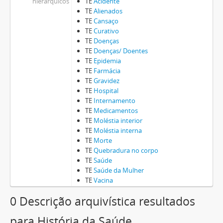
hierárquicos
TE
Acidente
TE
Alienados
TE
Cansaço
TE
Curativo
TE
Doenças
TE
Doenças/ Doentes
TE
Epidemia
TE
Farmácia
TE
Gravidez
TE
Hospital
TE
Internamento
TE
Medicamentos
TE
Moléstia interior
TE
Moléstia interna
TE
Morte
TE
Quebradura no corpo
TE
Saúde
TE
Saúde da Mulher
TE
Vacina
0 Descrição arquivística resultados
para História da Saúde