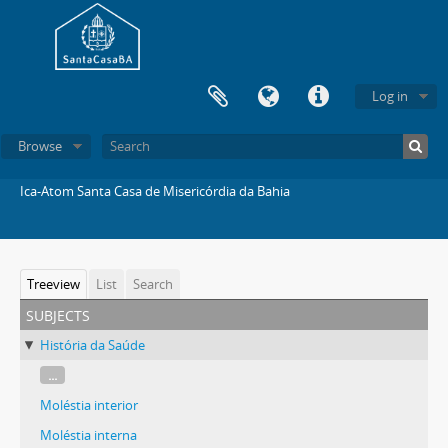
Log in
Browse
Ica-Atom Santa Casa de Misericórdia da Bahia
Treeview
List
Search
subjects
História da Saúde
...
Moléstia interior
Moléstia interna