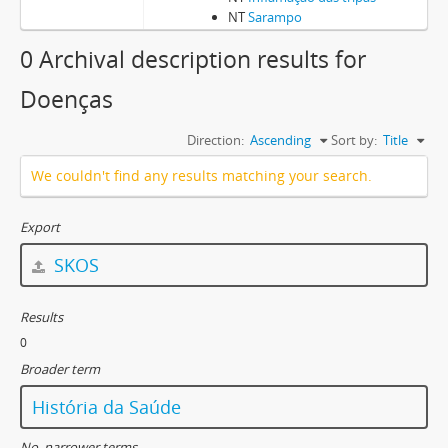
NT
Sarampo
0 Archival description results for
Doenças
Direction:
Ascending
Sort by:
Title
We couldn't find any results matching your search.
Export
SKOS
Results
0
Broader term
História da Saúde
No. narrower terms