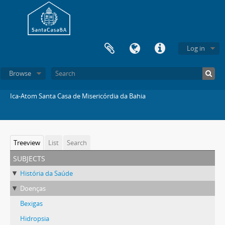
Log in
Browse
Ica-Atom Santa Casa de Misericórdia da Bahia
Treeview
List
Search
subjects
História da Saúde
Doenças
Bexigas
Hidropsia