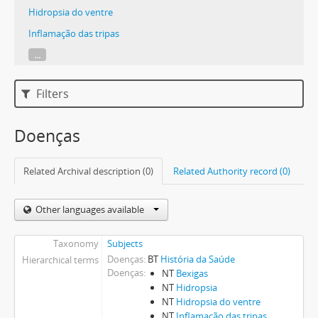
Hidropsia do ventre
Inflamação das tripas
...
Filters
Doenças
Related Archival description (0)
Related Authority record (0)
Other languages available
Taxonomy
Subjects
Doenças
BT
História da Saúde
Hierarchical terms
Doenças
NT
Bexigas
NT
Hidropsia
NT
Hidropsia do ventre
NT
Inflamação das tripas