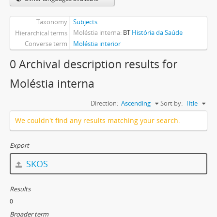
Taxonomy
Subjects
Moléstia interna
BT
História da Saúde
Hierarchical terms
Converse term
Moléstia interior
0 Archival description results for
Moléstia interna
Direction:
Ascending
Sort by:
Title
We couldn't find any results matching your search.
Export
SKOS
Results
0
Broader term