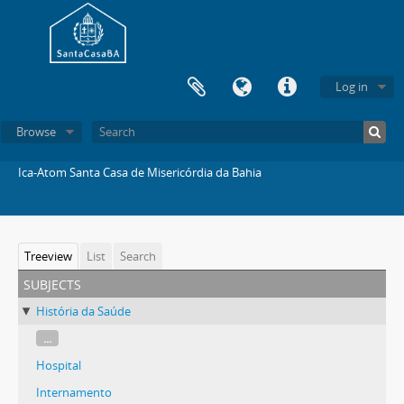
Log in
Browse
Ica-Atom Santa Casa de Misericórdia da Bahia
Treeview
List
Search
subjects
História da Saúde
...
Hospital
Internamento