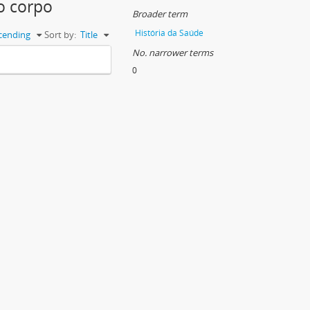
no corpo
Broader term
História da Saúde
cending
Sort by:
Title
No. narrower terms
0