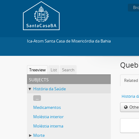
Br
Ica-Atom Santa Casa de Misericórdia da Bahia
Queb
Treeview
List
Search
subjects
Related 
História da Saúde
História 
...
Othe
Medicamentos
Moléstia interior
Moléstia interna
Morte