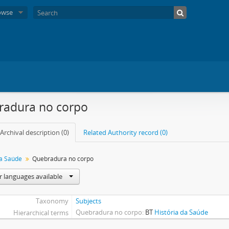
owse
radura no corpo
Archival description (0)
Related Authority record (0)
da Saúde
Quebradura no corpo
r languages available
Taxonomy
Subjects
Quebradura no corpo
BT
História da Saúde
Hierarchical terms