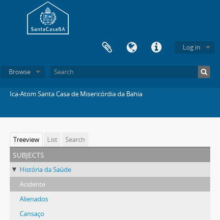
Log in
Browse
Ica-Atom Santa Casa de Misericórdia da Bahia
Treeview
List
Search
subjects
História da Saúde
Acidente
Alienados
Cansaço