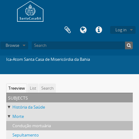
Log in
Browse
Ica-Atom Santa Casa de Misericórdia da Bahia
Treeview
List
Search
subjects
História da Saúde
Morte
Condução mortuária
Sepultamento