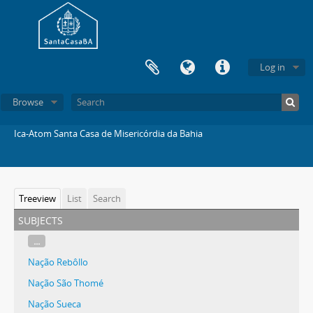
Log in
Browse
Ica-Atom Santa Casa de Misericórdia da Bahia
Treeview
List
Search
subjects
...
Nação Rebôllo
Nação São Thomé
Nação Sueca