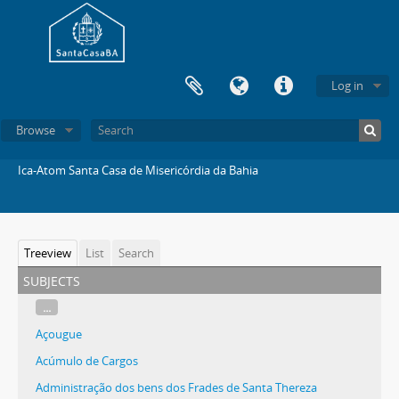
Log in
Browse
Ica-Atom Santa Casa de Misericórdia da Bahia
Treeview
List
Search
subjects
...
Açougue
Acúmulo de Cargos
Administração dos bens dos Frades de Santa Thereza