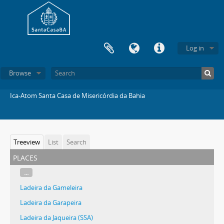
Log in
Browse
Ica-Atom Santa Casa de Misericórdia da Bahia
Treeview
List
Search
places
...
Ladeira da Gameleira
Ladeira da Garapeira
Ladeira da Jaqueira (SSA)