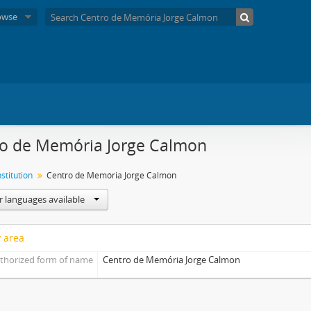
owse
o de Memória Jorge Calmon
nstitution
Centro de Memória Jorge Calmon
r languages available
y area
thorized form of name
Centro de Memória Jorge Calmon