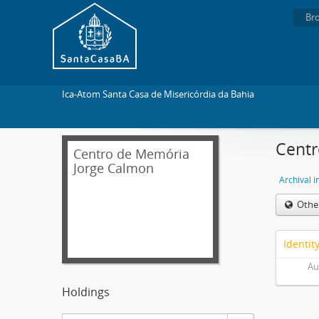
Br
Ica-Atom Santa Casa de Misericórdia da Bahia
Centr
Centro de Memória
Jorge Calmon
Archival i
Othe
Identit
Au
Holdings