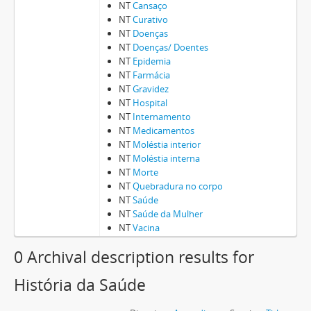
NT
Cansaço
NT
Curativo
NT
Doenças
NT
Doenças/ Doentes
NT
Epidemia
NT
Farmácia
NT
Gravidez
NT
Hospital
NT
Internamento
NT
Medicamentos
NT
Moléstia interior
NT
Moléstia interna
NT
Morte
NT
Quebradura no corpo
NT
Saúde
NT
Saúde da Mulher
NT
Vacina
0 Archival description results for
História da Saúde