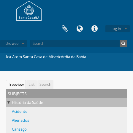
Log in
Browse
Ica-Atom Santa Casa de Misericórdia da Bahia
Treeview
List
Search
subjects
História da Saúde
Acidente
Alienados
Cansaço