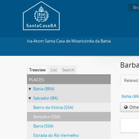
Br
Ica-Atom Santa Casa de Misericórdia da Bahia
Barba
Treeview
List
Search
places
Related 
Bahia (BRA)
Bahia (BR
Salvador (BA)
Othe
Bairro da Vitória (SSA)
Barbalho (SSA)
Barra (SSA)
Estrada do Rio Vermelho