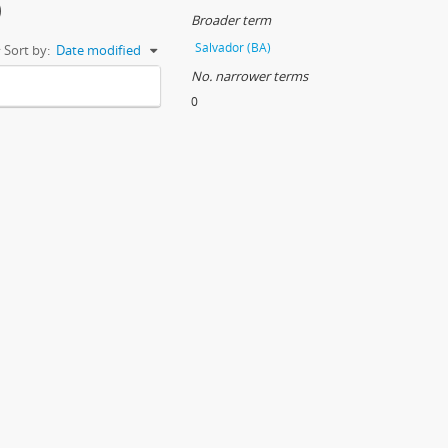
)
Broader term
Salvador (BA)
Sort by:
Date modified
No. narrower terms
0