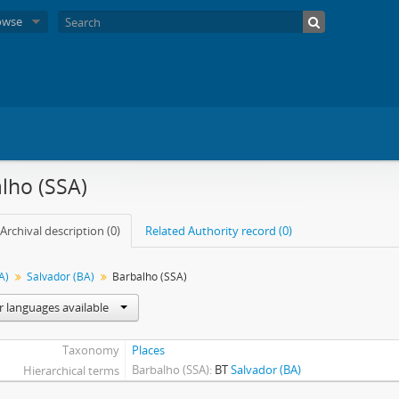
owse
lho (SSA)
Archival description (0)
Related Authority record (0)
A)
Salvador (BA)
Barbalho (SSA)
r languages available
Taxonomy
Places
Barbalho (SSA)
BT
Salvador (BA)
Hierarchical terms