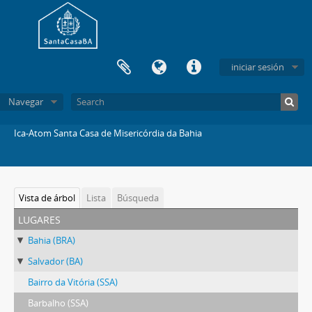
iniciar sesión
Navegar
Ica-Atom Santa Casa de Misericórdia da Bahia
Vista de árbol
Lista
Búsqueda
lugares
Bahia (BRA)
Salvador (BA)
Bairro da Vitória (SSA)
Barbalho (SSA)