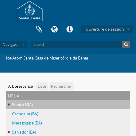
ouverture de session
Naviguer
Ica-Atom Santa Casa de Misericórdia da Bahia
Arborescence
Liste
Rechercher
lieux
Bahia (BRA)
Cachoeira (BA)
Maragogipe (BA)
Salvador (BA)